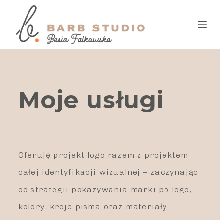
P
r
z
e
j
Moje usługi
d
ź
d
o
Oferuję projekt logo razem z projektem
t
całej identyfikacji wizualnej – zaczynając
r
od strategii pokazywania marki po logo,
e
kolory, kroje pisma oraz materiały
ś