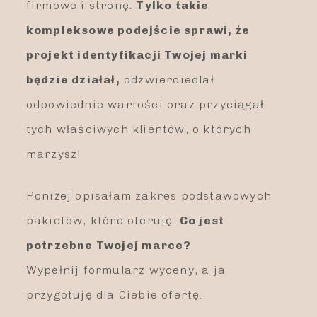
firmowe i stronę.
Tylko takie
c
kompleksowe podejście sprawi, że
i
projekt identyfikacji Twojej marki
będzie działał,
odzwierciedlał
odpowiednie wartości oraz przyciągał
tych właściwych klientów, o których
marzysz!
Poniżej opisałam zakres podstawowych
pakietów, które oferuję.
Co jest
potrzebne Twojej marce?
Wypełnij formularz wyceny, a ja
przygotuję dla Ciebie ofertę.