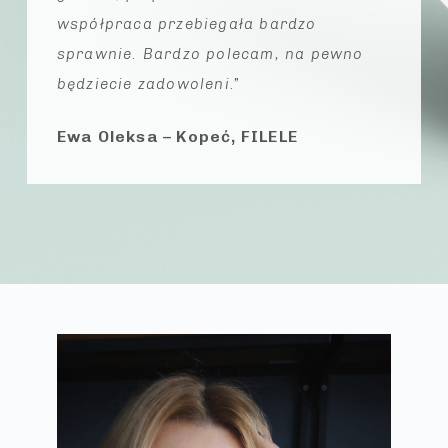
współpraca przebiegała bardzo
sprawnie. Bardzo polecam, na pewno
będziecie zadowoleni.”
Ewa Oleksa – Kopeć, FILELE