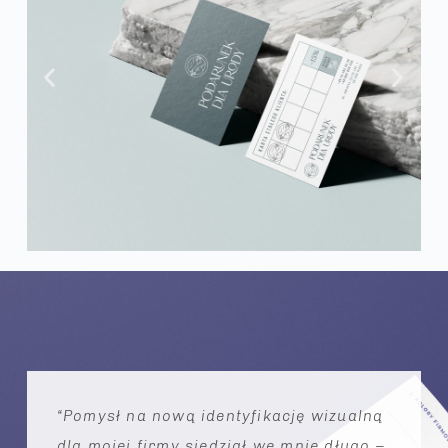
“Pomysł na nową identyfikację wizualną
dla mojej firmy siedział we mnie długo –