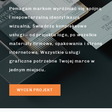
Pomagam markom wyróżniać się spójną
c
i niepowtarzalną identyfikacją
i
wizualną.
Świadczę kompleksowe
usługi – od projektu logo, po wszelkie
materiały firmowe, opakowania i stronę
internetową.
Wszystkie usługi
graficzne potrzebne Twojej marce w
jednym miejscu.
WYCEŃ PROJEKT